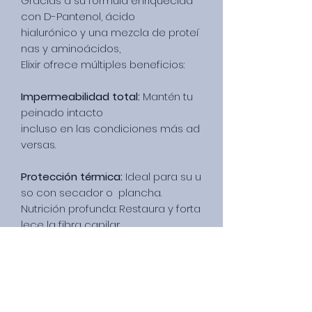
Gracias a su fórmula enriquecida
con D-Pantenol, ácido
hialurónico y una mezcla de proteí
nas y aminoácidos,
Elixir ofrece múltiples beneficios:
Impermeabilidad total:
Mantén tu
peinado intacto
incluso en las condiciones más ad
versas.
Protección térmica:
Ideal para su u
so con secador o plancha.
Nutrición profunda: Restaura y forta
lece la fibra capilar
desde el interior.
Brillo radiante y suavidad natural:
Consigue un acabado
profesional en cada aplicación.